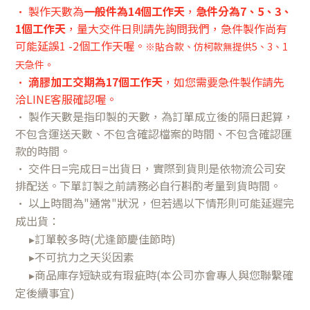
• 製作天數為
一般件為14個工作天
，
急件分為7、5、3、
1
個工作天
，量大交件日則請先詢問我們，急件製作尚有
可能延誤1 -2個工作天喔。
※貼合款、仿柯款無提供5、3、1
天急件。
•
滴膠加工交期為17個工作天
，如您需要急件製作請先
洽LINE客服確認喔
。
• 製作天數是指印製的天數，為訂單成立後的隔日起算，
不包含運送天數、不包含確認檔案的時間、不包含確認匯
款的時間。
• 交件日=完成日=出貨日，實際到貨則是依物流公司安
排配送。下單訂製之前請務必自行斟酌考量到貨時間。
•
以上時間為"通常"狀況，但若遇以下情形則可能延遲完
成出貨：
▸訂單較多時(尤逢節慶佳節時)
▸不可抗力之天災因素
▸商品庫存短缺或有瑕疵時(本公司亦會專人與您聯繫確
定後續事宜)