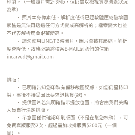
印製。（一般照片需2~3Mb，但仍需以檢視實際圖素狀況
為準）
• 照片本身像素低、解析度低或已經軟體壓縮破壞圖
素皆是無法再透過任何方式變成高解析的；檔案變大也並
不代表解析度會跟著變高。
•
請勿使用LINE/FB傳圖片，圖片會被其壓縮，解析
度會降低，故務必請將檔案E-MAIL到我們的信箱
incarved@gmail.com
。
排版：
• 已明確告知您
印製有偏移裁圖疑慮
，如您仍堅持印
製，事後不接受
因此
要求退換貨(款)。
• 提供圖片若無明確指示擺放位置，將會由我們美編
人員自行決定排版。
•
示意圖僅供確認印刷版面（不是在幫您校稿），可
免費套版服務2次，超過需加收排版費$300元（一個
圖）。