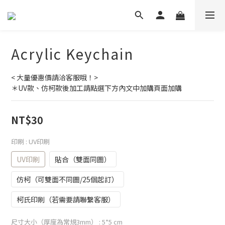
Acrylic Keychain
< 大量優惠價請洽客服哦！>
＊UV款、仿柯款後加工請點選下方內文中加購頁面加購
NT$30
印刷
: UV印刷
UV印刷
貼合（雙面同圖）
仿柯（可雙面不同圖/25個起訂）
柯氏印刷（若需要請聯繫客服）
尺寸大小（厚度為常規3mm）
: 5*5 cm