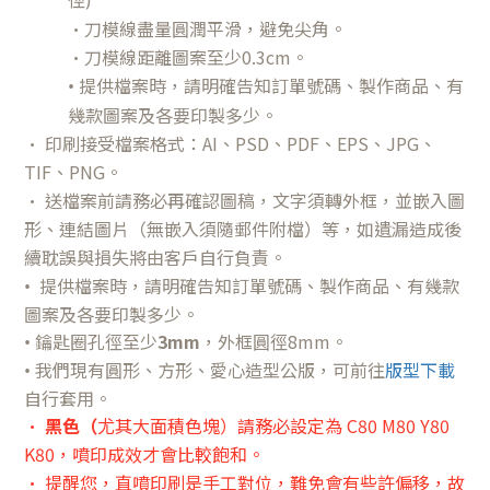
徑)
•刀模線盡量圓潤平滑，避免尖角。
•刀模線距離圖案
至少
0.3cm。
•
提供檔案時，請明確告知訂單號碼、製作商品、有
幾款圖案及各要印製多少。
• 印刷接受檔案格式：AI、PSD、PDF、EPS、JPG、
TIF、PNG。
• 送檔案前請務必再確認圖稿，文字須轉外框，並嵌入圖
形、連結圖片（無嵌入須隨郵件附檔）等，如遺漏造成後
續耽誤與損失將由客戶自行負責。
提供檔案時，請明確告知訂單號碼、製作商品、有幾款
•
圖案及各要印製多少
。
鑰匙圈孔徑至少
3mm
，外框圓徑8mm
。
•
我們現有圓形、方形、愛心造型公版，可前往
版型下載
•
自行套用
。
•
黑色（
尤其大面積色塊）請務必設定為 C80 M80 Y80
K80，噴印成效才會比較飽和。
• 提醒您，直噴印刷是手工對位，難免會有些許偏移，故