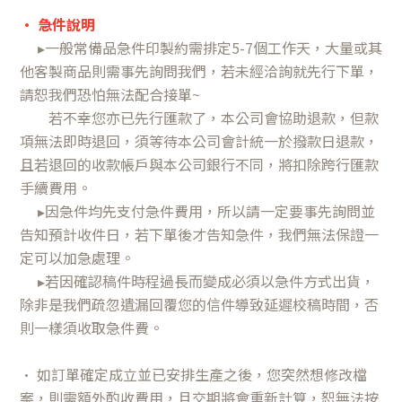
•
急件說明
▸一般常備品急件印製約需排定5-7個工作天，大量或其
他客製商品則需事先詢問我們，若未經洽詢就先行下單，
請恕我們恐怕無法配合接單~
若不幸您亦已先行匯款了，本公司會協助退款，但款
項無法即時退回，須等待本公司會計統一於撥款日退款，
且若退回的收款帳戶與本公司銀行不同，將扣除跨行匯款
手續費用。
▸因急件均先支付急件費用，所以請一定要事先詢問並
告知預計收件日，若下單後才告知急件，我們無法保證一
定可以加急處理。
▸若因確認稿件時程過長而變成必須以急件方式出貨，
除非是我們疏忽遺漏回覆您的信件導致延遲校稿時間，否
則一樣須收取急件費。
• 如訂單確定成立並已安排生產之後，您突然想修改檔
案，則需額外酌收費用，且交期將會重新計算，恕無法按