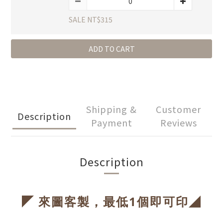
SALE NT$315
ADD TO CART
Shipping &
Customer
Description
Payment
Reviews
Description
◤
◢
來圖客製，最低1個即可印