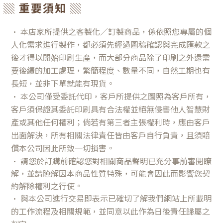
▒ 重要須知 ▒
•
本店家所提供之客製化／訂製商品，係依照您專屬的個
人化需求進行製作，都必須先經過圖稿確認與完成匯款之
後才得以開始印刷生產，而大部分商品除了印刷之外還需
要後續的加工處理，繁簡程度、數量不同，自然工期也有
長短，並非下單就能有現貨。
•
本公司僅受委託代印，客戶所提供之圖照為客戶所有，
客戶須保證其委託印刷具有合法權並絕無侵害他人智慧財
產或其他任何權利；倘若有第三者主張權利時，應由客戶
出面解決，所有相關法律責任皆由客戶自行負責，且須賠
償本公司因此所致一切損害。
•
請您於訂購前確認您對相關商品聲明已充分事前審閱瞭
解，並請瞭解因本商品性質特殊，可能會因此而影響您契
約解除權利之行使。
•
與本公司進行交易即表示已確切了解我們網站上所載明
的工作流程及相關規範，並同意以此作為日後責任歸屬之