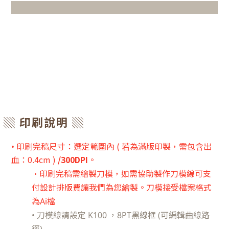
▒ 印刷說明 ▒
印刷完稿尺寸：
選定範圍內
( 若為滿版印製，需包含出
•
血：0.4cm )
/300DPI
。
•印刷完稿需繪製刀模
，如需協助製作刀模線可支
付設計排版費讓我們為您繪製。刀模接受檔案格式
為Ai檔
•
刀模線請設定
K100 ，8PT黑線框 (可編輯曲線路