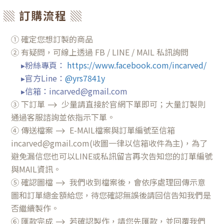
▒ 訂購流程 ▒
① 確定您想訂製的商品
② 有疑問，可線上透過 FB / LINE / MAIL 私訊詢問
▸粉絲專頁
：
https://www.facebook.com/incarved/
▸官方Line：
@yrs7841y
▸信箱：incarved@gmail.com
③
下訂單 ⟶ 少量請直接於官網下單即可；大量訂製則
通過客服諮詢並依指示下單。
④ 傳送檔案
⟶ E-
MAIL檔案與訂單編號至信箱
incarved@gmail.com(收圖一律以信箱收件為主)，為了
避免漏信您也可以LINE或私訊留言再次告知您的訂單編號
與MAIL資訊。
⑤ 確認圖檔
⟶
我們收到檔案後，會依序處理回傳示意
圖和訂單總金額給您，待您確認無誤後請回信告知我們是
否繼續製作。
⑥ 匯款完成
⟶
若確認製作，請您先匯款，並回覆我們