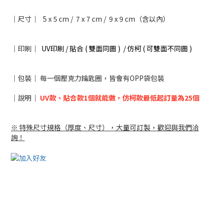
｜尺寸｜
5 x 5 cm /
7 x 7 cm
/
9 x 9 cm
（含以內）
｜印刷｜
UV印刷 / 貼合 ( 雙面同圖 )
/
仿柯 ( 可雙面不同圖 )
｜包裝｜ 每一個壓克力鑰匙圈，皆會有OPP袋包裝
｜說明｜
UV款、貼合款1個就能做，仿柯款最低起訂量為25個
※ 特殊尺寸規格（厚度、尺寸），大量可訂製，歡迎與我們洽
詢！