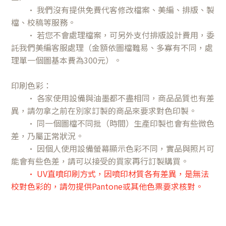
•
我們沒有提供免費代客修改檔案、美編、排版、製
檔、校稿等服務。
•
若
您不會處理檔案，可另外支付排版設計費用
，委
託我們美編客服處理
（金額依圖檔難易、多寡有不同，處
理單一個圖基本費為300元）。
印刷色彩：
• 各家使用設備與油墨都不盡相同，商品品質也有差
異，請勿拿之前在別家訂製的商品來要求對色印製。
• 同一個圖檔不同批（時間）生產印製也會有些微色
差，乃屬正常狀況。
• 因個人使用設備螢幕顯示色彩不同，實品與照片可
能會有些色差，請可以接受的買家再行訂製購買。
• UV直噴印刷方式，因噴印材質各有差異，是無法
校對色彩的，請勿提供Pantone或其他色票要求核對。