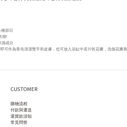
各種節日
!
防潮
保濕成分
，即可作為香皂清潔雙手和皮膚，也可放入浴缸中若片乾花瓣，洗個花瓣
CUSTOMER
購物流程
付款與運送
退貨款須知
常見問答