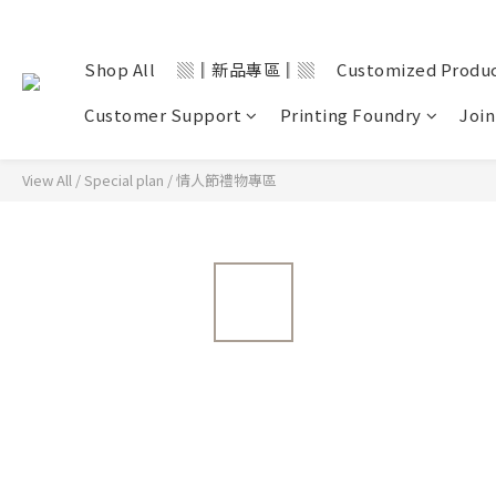
Shop All
▒║新品專區║▒
Customized Produ
Customer Support
Printing Foundry
Join
View All
/
Special plan
/
情人節禮物專區