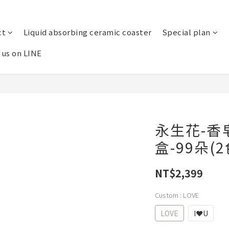
ct
Liquid absorbing ceramic coaster
Special plan
 us on LINE
永生花-香
盒-99朵(2
NT$2,399
Custom
: LOVE
LOVE
I❤U