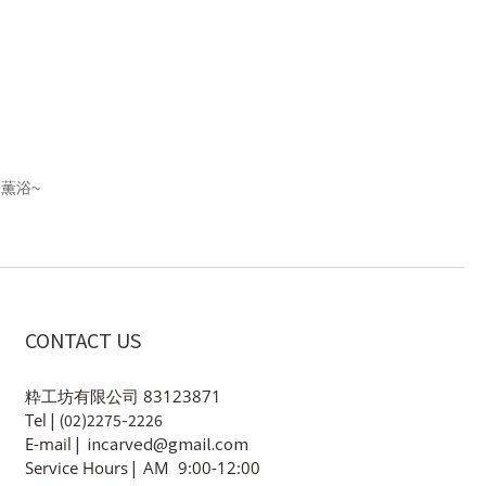
香薫浴
~
CONTACT US
粋工坊有限公司 83123871
Tel
| (02)2275-2226
incarved@gmail.com
E-mail
|
Service Hours
|
AM 9:00-12:00