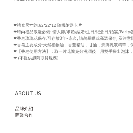
禮盒尺寸約
:62*22*12
隨機附送卡片
❤
/
/
/
/
/
/Party
時尚禮品浪漫必備
:
情人節
求婚
結婚
生日
紀念日
婚宴
❤
3
~
,
,
香皂玫瑰花保存
:
可存放
年
永久
請勿暴晒或高溫保存
及注意
❤
香皂主要成分
:
天然植物油，香薰精油，甘油，潤膚乳液精華，
❤
【香皂使用方法】：取一片花瓣充分濕潤後，用雙手搓出泡沫
❤
)
(
不提供超商取貨服務
❤
ABOUT US
品牌介紹
商業合作