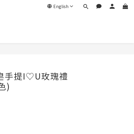
English
皂手提I♡U玫瑰禮
色)