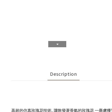
Description
,
高超的仿真玫瑰花技術
讓散發著香氣的玫瑰花 一舉虜獲