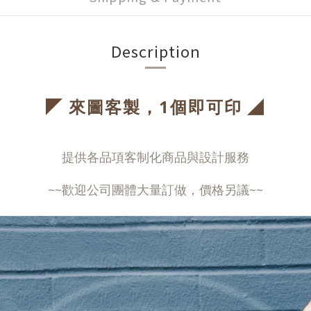
Description
◤
◢
來圖客製，1個即可印
提供各品項客制化商品與設計服務
~~歡迎公司團體大量訂做，價格另議~~