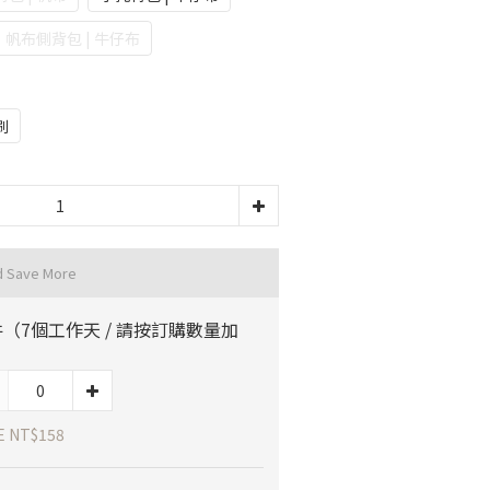
帆布側背包 | 牛仔布
刷
d Save More
（7個工作天 / 請按訂購數量加
）
E NT$158