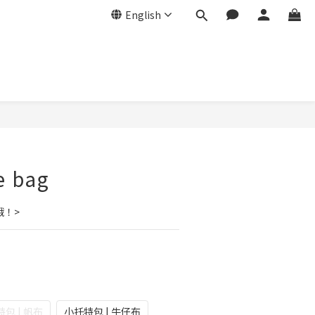
English
e bag
哦！>
包 | 帆布
小托特包 | 牛仔布