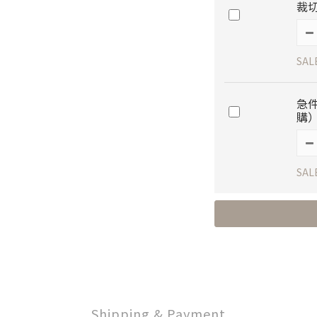
裁切
SAL
急件
購
SAL
Shipping & Payment