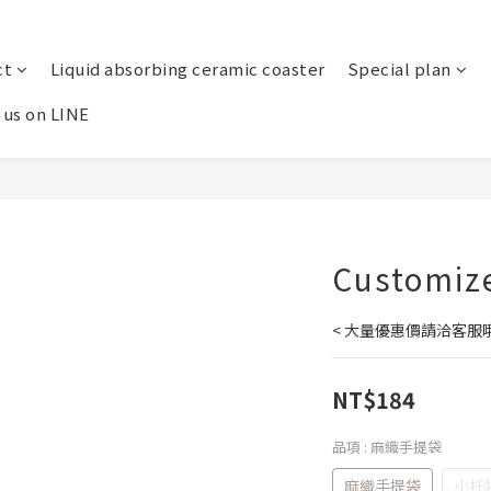
ct
Liquid absorbing ceramic coaster
Special plan
 us on LINE
Customiz
< 大量優惠價請洽客服
NT$184
品項
: 麻織手提袋
麻織手提袋
小托特