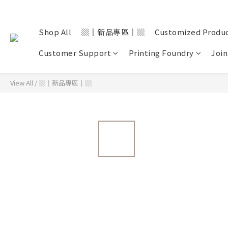
Shop All
▒║新品專區║▒
Customized Produ
Customer Support
Printing Foundry
Join
View All
/
▒║新品專區║▒