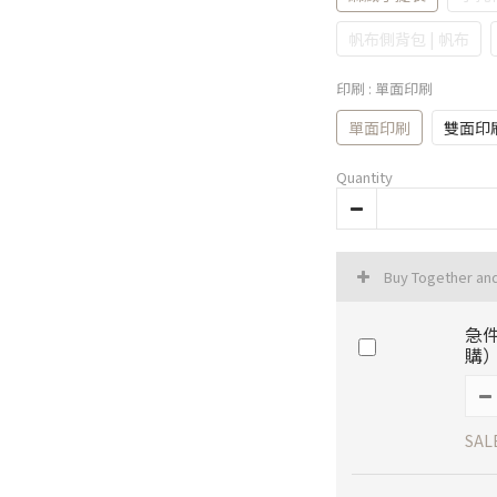
帆布側背包 | 帆布
印刷
: 單面印刷
單面印刷
雙面印
Quantity
Buy Together an
急件
購
SAL