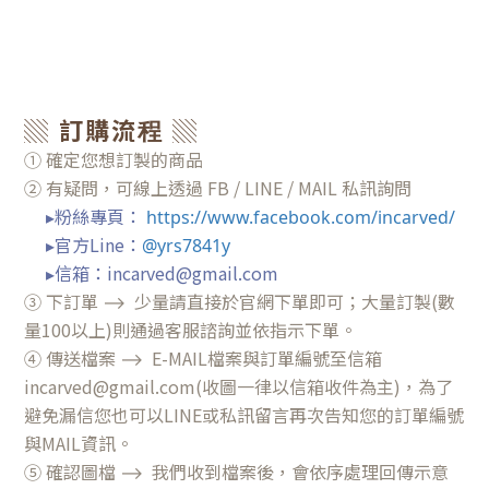
▒ 訂購流程 ▒
① 確定您想訂製的商品
② 有疑問，可線上透過 FB / LINE / MAIL 私訊詢問
▸粉絲專頁
：
https://www.facebook.com/incarved/
▸官方Line：
@yrs7841y
▸信箱：incarved@gmail.com
③
下訂單 ⟶ 少量請直接於官網下單即可；大量訂製(數
量100以上)則通過客服諮詢並依指示下單。
④ 傳送檔案
⟶ E-
MAIL檔案與訂單編號至信箱
incarved@gmail.com(收圖一律以信箱收件為主)，為了
避免漏信您也可以LINE或私訊留言再次告知您的訂單編號
與MAIL資訊。
⑤ 確認圖檔
⟶
我們收到檔案後，會依序處理回傳示意