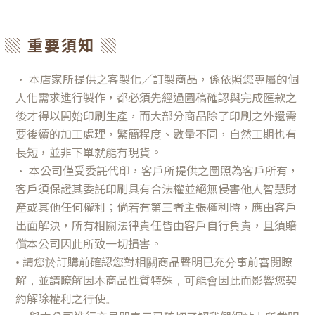
▒ 重要須知 ▒
•
本店家所提供之客製化／訂製商品，係依照您專屬的個
人化需求進行製作，都必須先經過圖稿確認與完成匯款之
後才得以開始印刷生產，而大部分商品除了印刷之外還需
要後續的加工處理，繁簡程度、數量不同，自然工期也有
長短，並非下單就能有現貨。
•
本公司僅受委託代印，客戶所提供之圖照為客戶所有，
客戶須保證其委託印刷具有合法權並絕無侵害他人智慧財
產或其他任何權利；倘若有第三者主張權利時，應由客戶
出面解決，所有相關法律責任皆由客戶自行負責，且須賠
償本公司因此所致一切損害。
•
請您於訂購前確認您對相關商品聲明已充分事前審閱瞭
解，並請瞭解因本商品性質特殊，可能會因此而影響您契
約解除權利之行使。