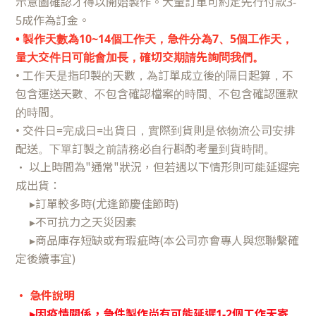
示意圖確認才得以開始製作。大量訂單可約定先行付款3-
5成作為訂金。
• 製作天數為10~14個工作天，急件分為7、5個工作天，
量大交件日可能會加長，確切交期請先詢問我們。
• 工作天是指印製的天數，為訂單成立後的隔日起算，不
包含運送天數、不包含確認檔案的時間、不包含確認匯款
的時間。
• 交件日=完成日=出貨日，實際到貨則是依物流公司安排
配送。下單訂製之前請務必自行斟酌考量到貨時間。
•
以上時間為"通常"狀況，但若遇以下情形則可能延遲完
成出貨：
▸訂單較多時(尤逢節慶佳節時)
▸不可抗力之天災因素
▸商品庫存短缺或有瑕疵時(本公司亦會專人與您聯繫確
定後續事宜)
•
急件說明
▸
因疫情關係，急件製作尚有可能延遲1-2個工作天寄