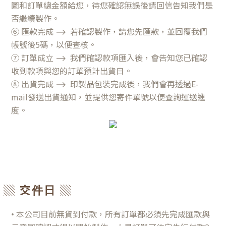
圖和訂單總金額給您，待您確認無誤後請回信告知我們是
否繼續製作。
⑥ 匯款完成
⟶
若確認製作，請您先匯款，並回覆我們
帳號後5碼，以便查核。
⑦ 訂單成立
⟶
我們確認款項匯入後，會告知您已確認
收到款項與您的訂單預計出貨日。
⑧ 出貨完成
⟶
印製品包裝完成後，我們會再透過E-
mail發送出貨通知，並提供您寄件單號以便查詢運送進
度。
▒ 交件日 ▒
• 本公司目前無貨到付款，所有訂單都必須先完成匯款與