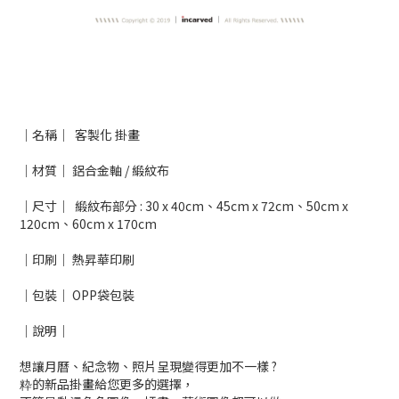
｜名稱｜
客製化 掛畫
｜材質｜
鋁合金軸 / 緞紋布
｜尺寸｜ 緞紋布部分 : 30 x 40cm、45cm x 72cm、50cm x
120cm、60cm x 170cm
｜印刷｜ 熱昇華印刷
｜包裝｜ OPP袋包裝
｜說明｜
想讓月曆、紀念物、照片呈現變得更加不一樣 ?
粋的新品掛畫給您更多的選擇，