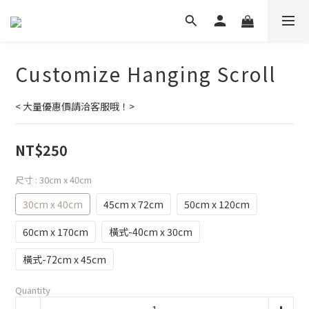
Customize Hanging Scroll
< 大量優惠價請洽客服哦！>
NT$250
尺寸
: 30cm x 40cm
30cm x 40cm
45cm x 72cm
50cm x 120cm
60cm x 170cm
橫式-40cm x 30cm
橫式-72cm x 45cm
Quantity