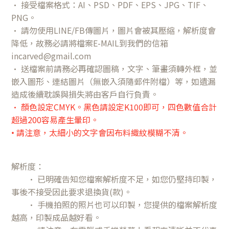
• 接受檔案格式：AI、PSD、PDF、EPS、JPG、TIF、
PNG。
• 請勿使用LINE/FB傳圖片，圖片會被其壓縮，解析度會
降低，故務必請將檔案E-MAIL到我們的信箱
incarved@gmail.com
• 送檔案前請務必再確認圖稿，文字
、筆畫
須轉外框，並
嵌入圖形、連結圖片（無嵌入須隨郵件附檔）等，如遺漏
造成後續耽誤與損失將由客戶自行負責。
•
顏色設定CMYK。黑色請設定K100即可，四色數值合計
超過200容易產生暈印。
請注意，太細小的文字會因布料織紋模糊不清。
•
解析度：
• 已明確告知您檔案解析度不足，如您仍堅持印製，
事後不接受因此要求退換貨(款)。
• 手機拍照的照片也可以印製，您提供的檔案解析度
越高，印製成品越好看。