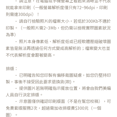
• 請注意，在電腦或手機螢幕上看起來清晰並不代表
就能拿來印刷（一般螢幕解析度僅只有72~96dpi，印刷
則需達300dpi）！
• 請自行檢驗照片的檔案大小，若低於300Kb不適於
印製。（一般照片需2~3Mb，但仍需以檢視實際圖素狀況
為準）
• 照片本身像素低、解析度低或已經軟體壓縮破壞圖
素皆是無法再透過任何方式變成高解析的；檔案變大也並
不代表解析度會跟著變高。
排版：
• 已明確告知您
印製有偏移裁圖疑慮
，如您仍堅持印
製，事後不接受
因此
要求退換貨(款)。
• 提供圖片若無明確指示擺放位置，將會由我們美編
人員自行決定排版。
•
示意圖僅供確認印刷版面（不是在幫您校稿），可
免費套版服務2次，超過需加收排版費$300元（一個
圖）。