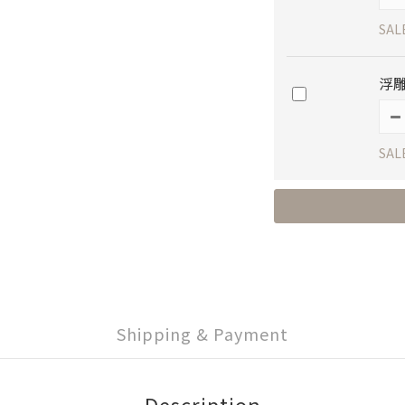
SAL
浮雕
SAL
Shipping & Payment
Description