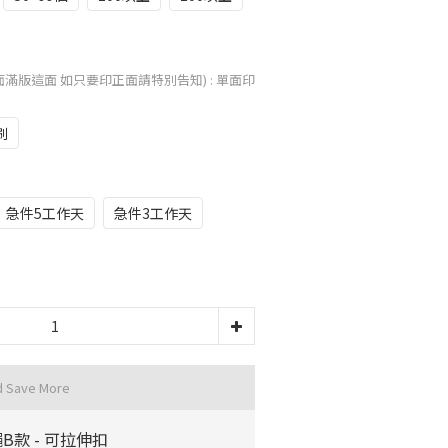
面滿版這面 如只要印正面請特別告知)
: 單面印
刷
急件5工作天
急件3工作天
d Save More
B款 - 可拉伸扣