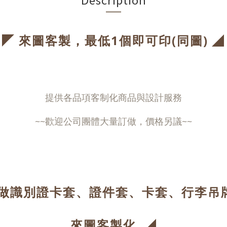
◤
◢
來圖客製，最低1個即可印(同圖)
提供各品項客制化商品與設計服務
~~歡迎公司團體大量訂做，價格另議~~
做
識別證卡套
、
證件套、卡套、行李吊
◢
來圖客製化