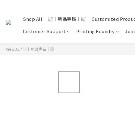
Shop All
▒║新品專區║▒
Customized Produ
Customer Support
Printing Foundry
Join
View All
/
▒║新品專區║▒