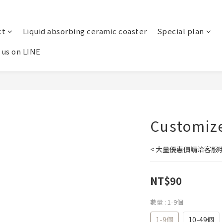
ct
Liquid absorbing ceramic coaster
Special plan
 us on LINE
Customize
< 大量優惠價請洽客服
NT$90
數量
: 1-9個
1-9個
10-49個