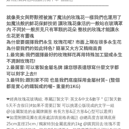
-----------------------------------------------------------------------
就像美女與野獸裡被施了魔法的玫瑰花一樣我們也運用了
如魔法般的鮮花保鮮技術 讓玫瑰花像活的一般站在玻璃罩
內 不同於一般所見只有單顆的花朵 整枝的玫瑰才能讓永
生花更有靈魂
為什麼要選擇我們永生 玫瑰花呢
?
市面上現在很多永生花
為什麼我們的如此特色
?
簡單又大方又精緻高貴
1.
最完美
:
我們選擇最好的玫瑰鮮花再用特殊加工變成永生
不凋謝玫瑰花
!
2.
最厲害
:
可以客製金屬名牌 讓您想表達想寫什麼文字都
可以刻字上去
!!
3.
最特別
:
跟別家不同 也是我們底座採用金屬材質
~ (
整個
都是實心的鐵製成的喔
~
重量約
1KG)
:
&
&
* (
經典玫瑰花玻璃組
;
專屬訂製文字
英文
中文
數字
訂製天數
❤
)#
5天不含假日
如果不需要訂製 可以挑選公版現成的文字一組
@(
&
&
)
金屬製造的金屬牌圖形 有長方形
正方形
心型可以選擇
如需附贈花瓣在底座處請填規格表備註
@
總高度含玻璃底座
❤
25cm
15cm /
1kg @
:
直徑
獨家特別金屬底座約
購買回去
玫瑰不需