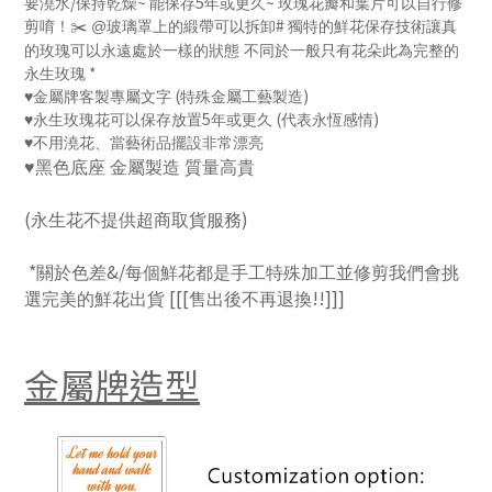
/
~
5
~
要澆水
保持乾燥
能保存
年或更久
玫瑰花瓣和葉片可以自行修
#
剪唷！
️ @
玻璃罩上的緞帶可以拆卸
獨特的鮮花保存技術讓真
✂
的玫瑰可以永遠處於一樣的狀態 不同於一般只有花朵此為完整的
*
永生玫瑰
(
)
♥
金屬牌客製專屬文字
特殊金屬工藝製造
5
(
)
♥
永生玫瑰花可以保存放置
年或更久
代表永恆感情
♥
不用澆花、當藝術品擺設非常漂亮
♥
黑色底座 金屬製造 質量高貴
(
)
永生花不提供超商取貨服務
*
&/
關於色差
每個鮮花都是手工特殊加工並修剪我們會挑
[[[
!!]]]
選完美的鮮花出貨
售出後不再退換
金屬牌造型