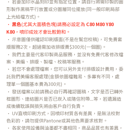
•
若要加印水晶刻印並有指定位置，請自行將需印製的圖
形製作黑稿平行放置或分圖層同位擺放(同一般印刷局部
上光給檔方式)。
•
黑色
(尤其大面積色塊)請務必設定為
C80 M80 Y80
K80
，噴印成效才會比較飽和。
•
示意圖僅供確認印刷版面(不是在幫您校稿)，可免費套
版服務2次，超過需加收排版費$300元(一個圖)。
•
我們主要是代客印製商品服務，並沒有免費代客修改檔
案、美編、排版、製檔、校稿等服務。
•
若您不會處理檔案，您可以另外支付排版設計費用
，委
託我們美編客服處理
(金額依圖檔難易、多寡有不同，處
理單一個圖基本費為300元)。
• 發送檔案以前請務必自行再確認圖稿，文字是否已轉外
框圖形、連結圖片是否已崁入或隨信附帶...等，若遺漏造
成後續耽誤與損失將由客戶自行負責。
• UV直噴印刷方式，因噴印材質各有差異，是無法校對
色彩的，請勿提供Pantone或其他色票要求核對。
• 各家使用設備與油墨都不盡相同，商品品質也有差異，