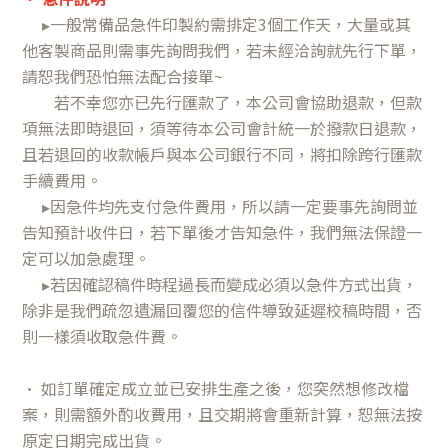
▸一般常備品急件印製約需排定3個工作天，大量或其
他客製商品則需事先詢問我們，若未經洽詢就先行下單，
請恕我們恐怕無法配合接單~
若不幸您亦已先行匯款了，本公司會協助退款，但款
項無法即時退回，須等待本公司會計統一於撥款日退款，
且若退回的收款帳戶與本公司銀行不同，將扣除跨行匯款
手續費用。
▸因急件均先支付急件費用，所以請一定要事先詢問並
告知預計收件日，若下單後才告知急件，我們無法保證一
定可以加急處理。
▸若因確認稿件時程過長而變成必須以急件方式出貨，
除非是我們疏忽遺漏回覆您的信件導致延遲校稿時間，否
則一樣須收取急件費。
• 如訂單確定成立並已安排生產之後，您突然想修改檔
案，則需額外酌收費用，且交期將會重新計算，恕無法按
原定日期完成出貨。