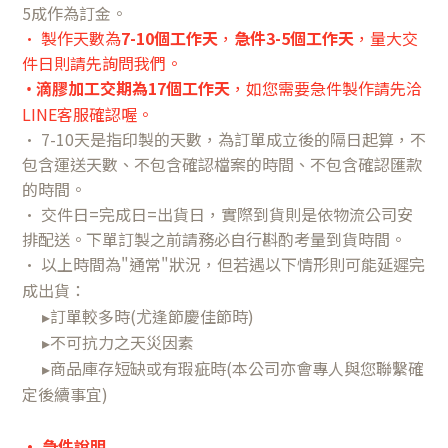
5成作為訂金。
• 製作天數為
7-10個工作天
，
急件3-5個工作天
，量大交
件日則請先詢問我們。
滴膠加工交期為17個工作天
，如您需要急件製作請先洽
•
LINE客服確認喔
。
• 7-10天是指印製的天數，為訂單成立後的隔日起算，不
包含運送天數、不包含確認檔案的時間、不包含確認匯款
的時間。
• 交件日=完成日=出貨日，實際到貨則是依物流公司安
排配送。下單訂製之前請務必自行斟酌考量到貨時間。
•
以上時間為"通常"狀況，但若遇以下情形則可能延遲完
成出貨：
▸訂單較多時(尤逢節慶佳節時)
▸不可抗力之天災因素
▸商品庫存短缺或有瑕疵時(本公司亦會專人與您聯繫確
定後續事宜)
•
急件說明