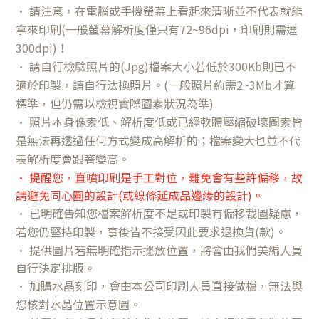
• 請注意，在電腦或手機螢幕上看起來清晰並不代表就能
拿來印刷(一般螢幕解析度僅只有72~96dpi，印刷則需達
300dpi)！
• 請自行檢驗照片的(Jpg)檔案大小若低於300Kb則已不
適於印製，請自行汰換照片。(一般照片約需2~3Mb才算
標準，但仍需以檢視實際圖素狀況為準)
• 照片本身像素低、解析度低或已經軟體壓縮破壞圖素皆
是無法再透過任何方式變成高解析的；檔案變大也並不代
表解析度會跟著變高。
• 提醒您，直噴印刷是手工對位，難免會有些許偏移，故
請避免同心圓的設計(或線條延成品邊緣的設計)。
• 已明確告知您檔案解析度不足或印製有偏移裁圖疑慮，
若您仍堅持印製，事後皆不接受因此要求退換貨(款)。
• 提供圖片若無明確指示擺放位置，將會由我們美編人員
自行決定排版。
•
加購水晶刻印，會由本公司印刷人員直接做檔，無法與
您核對水晶位置示意圖。