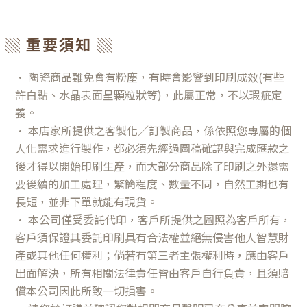
▒ 重要須知 ▒
•
陶瓷商品難免會有粉塵，有時會影響到印刷成效(有些
許白點、水晶表面呈顆粒狀等)，此屬正常，不以瑕疵定
義。
•
本店家所提供之客製化／訂製商品，係依照您專屬的個
人化需求進行製作，都必須先經過圖稿確認與完成匯款之
後才得以開始印刷生產，而大部分商品除了印刷之外還需
要後續的加工處理，繁簡程度、數量不同，自然工期也有
長短，並非下單就能有現貨。
•
本公司僅受委託代印，客戶所提供之圖照為客戶所有，
客戶須保證其委託印刷具有合法權並絕無侵害他人智慧財
產或其他任何權利；倘若有第三者主張權利時，應由客戶
出面解決，所有相關法律責任皆由客戶自行負責，且須賠
償本公司因此所致一切損害。