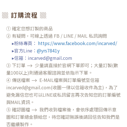
▒ 訂購流程 ▒
① 確定您想訂製的商品
② 有疑問，可線上透過 FB / LINE / MAIL 私訊詢問
▸粉絲專頁
：
https://www.facebook.com/incarved/
▸官方Line：
@yrs7841y
▸信箱：incarved@gmail.com
③
下訂單 ⟶ 少量請直接於官網下單即可；大量訂製(數
量100以上)則通過客服諮詢並依指示下單。
④ 傳送檔案
⟶ E-
MAIL檔案與訂單編號至信箱
incarved@gmail.com(收圖一律以信箱收件為主)，為了
避免漏信您也可以LINE或私訊留言再次告知您的訂單編號
與MAIL資訊。
⑤ 確認圖檔
⟶
我們收到檔案後，會依序處理回傳示意
圖和訂單總金額給您，待您確認無誤後請回信告知我們是
否繼續製作。