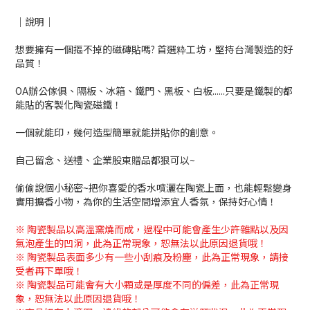
｜說明｜
想要擁有一個摳不掉的磁磚貼嗎? 首選粋工坊，堅持台灣製造的好
品質！
OA辦公傢俱、隔板、冰箱、鐵門、黑板、白板......只要是鐵製的都
能貼的客製化陶瓷磁鐵
！
一個就能印，幾何造型簡單就能拼貼你的創意。
自己留念、送禮、企業股東贈品都狠可以~
偷偷說個小秘密~把你喜愛的香水噴灑在陶瓷上面，也能輕鬆變身
實用擴香小物，為你的生活空間增添宜人香氛，保持好心情！
※ 陶瓷製品以高溫窯燒而成，過程中可能會產生少許雜點以及因
氣泡產生的凹洞，此為正常現象，恕無法以此原因退貨哦！
※ 陶瓷製品表面多少有一些小刮痕及粉塵
，此為正常現象，請接
受者再下單哦！
※
陶瓷製品可能會有大小顆或是厚度不同的偏差，此為正常現
象
，恕無法以此原因退貨哦！