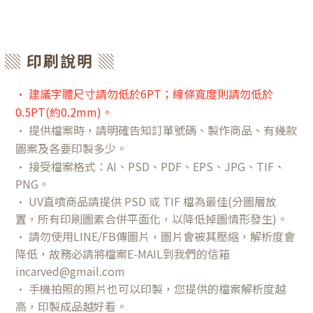
▒ 印刷說明 ▒
•
建議字體尺寸請勿低於6PT；線條寬度則請勿低於
0.5PT(約0.2mm)
。
•
提供檔案時，請明確告知訂單號碼、製作商品、有幾款
圖案及各要印製多少。
• 接受檔案格式：AI、PSD、PDF、EPS、JPG、TIF、
PNG。
•
UV直噴商品請提供 PSD 或 TIF 檔
為最佳
(分圖層放
置，所有印刷圖素合併平面化，以降低掉圖情形發生)。
• 請勿使用LINE/FB傳圖片，圖片會被其壓縮，解析度會
降低，故務必請將檔案E-MAIL到我們的信箱
incarved@gmail.com
• 手機拍照的照片也可以印製，您提供的檔案解析度越
高，印製成品越好看。