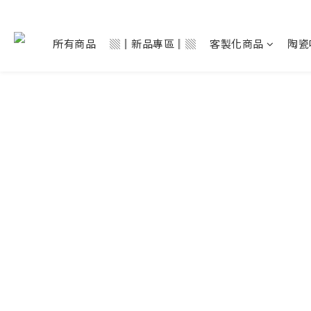
所有商品
▒║新品專區║▒
客製化商品
陶瓷