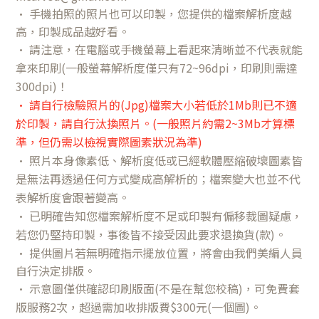
• 手機拍照的照片也可以印製，您提供的檔案解析度越
高，印製成品越好看。
• 請注意，在電腦或手機螢幕上看起來清晰並不代表就能
拿來印刷(一般螢幕解析度僅只有72~96dpi，印刷則需達
300dpi)！
• 請自行檢驗照片的(Jpg)檔案大小若低於1Mb則已不適
於印製，請自行汰換照片。(一般照片約需2~3Mb才算標
準，但仍需以檢視實際圖素狀況為準)
• 照片本身像素低、解析度低或已經軟體壓縮破壞圖素皆
是無法再透過任何方式變成高解析的；檔案變大也並不代
表解析度會跟著變高。
• 已明確告知您檔案解析度不足或印製有偏移裁圖疑慮，
若您仍堅持印製，事後皆不接受因此要求退換貨(款)。
• 提供圖片若無明確指示擺放位置，將會由我們美編人員
自行決定排版。
•
示意圖僅供確認印刷版面(不是在幫您校稿)，可免費套
版服務2次，超過需加收排版費$300元(一個圖)。