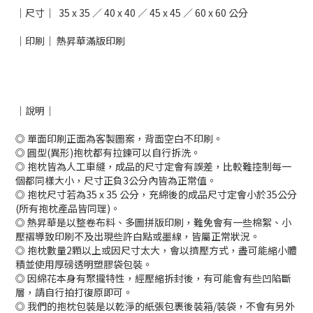
｜尺寸｜ 35 x 35 ／ 40 x 40 ／ 45 x 45 ／ 60 x 60
公分
｜印刷｜ 熱昇華滿版印刷
｜說明｜
◎ 單面印刷正面為客製圖案，背面空白不印刷。
◎ 圓型
(異形)
抱枕都有拉鍊可以自行拆洗
。
◎ 抱枕皆為人工車縫，成品的尺寸定會有誤差，比較難控制每一
個都同樣大小，尺寸正負3公分內皆為正常值。
◎
抱枕尺寸若為35 x 35 公分，充綿後的成品尺寸定會小於35公分
(所有抱枕產品皆同理)
。
◎
熱昇華是以整卷布料、多圖拼版印刷，難免會有一些棉絮、小
壓褶導致印刷不及出現些許白點或墨線，皆屬正常狀況
。
◎ 抱枕數量2顆以上或因尺寸太大，會以擠壓方式，盡可能縮小體
積並使用厚磅透明塑膠袋包裝。
◎ 因綿花本身有聚攏特性，經壓縮拆封後，有可能會有些凹陷斷
層，請自行拍打復原即可。
◎ 我們的抱枕包裝是以乾淨的紙張包裹後裝箱/裝袋，不會有另外