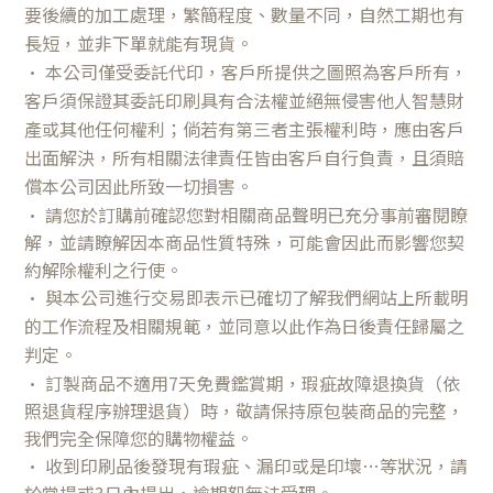
要後續的加工處理，繁簡程度、數量不同，自然工期也有
長短，並非下單就能有現貨。
•
本公司僅受委託代印，客戶所提供之圖照為客戶所有，
客戶須保證其委託印刷具有合法權並絕無侵害他人智慧財
產或其他任何權利；倘若有第三者主張權利時，應由客戶
出面解決，所有相關法律責任皆由客戶自行負責，且須賠
償本公司因此所致一切損害。
•
請您於訂購前確認您對相關商品聲明已充分事前審閱瞭
解，並請瞭解因本商品性質特殊，可能會因此而影響您契
約解除權利之行使。
•
與本公司進行交易即表示已確切了解我們網站上所載明
的工作流程及相關規範，並同意以此作為日後責任歸屬之
判定。
•
訂製商品不適用7天免費鑑賞期，瑕疵故障退換貨（依
照退貨程序辦理退貨）時，敬請保持原包裝商品的完整，
我們完全保障您的購物權益。
•
收到印刷品後發現有瑕疵、漏印或是印壞…等狀況，請
於當場或3日內提出，逾期恕無法受理。