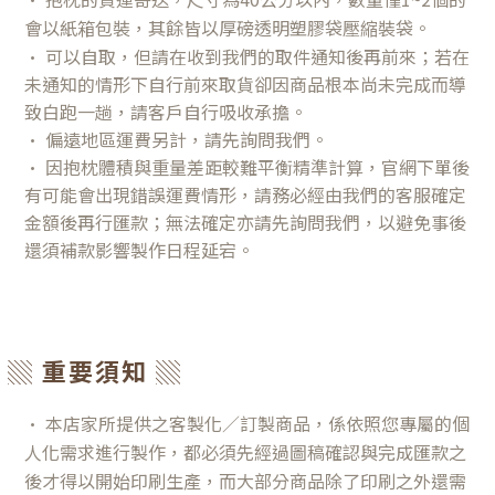
會以紙箱包裝，其餘皆以厚磅透明塑膠袋壓縮裝袋
。
• 可以自取，但請在收到我們的取件通知後再前來；若在
未通知的情形下自行前來取貨卻因商品根本尚未完成而導
致白跑一趟，請客戶自行吸收承擔。
• 偏遠地區運費另計，請先詢問我們。
•
因抱枕體積與重量差距較難平衡精準計算，官網下單後
有可能會出現錯誤運費情形，請務必經由我們的客服確定
金額後再行匯款
；無法確定亦請先詢問我們，以避免事後
還須補款影響製作日程延宕。
▒ 重要須知 ▒
•
本店家所提供之客製化／訂製商品，係依照您專屬的個
人化需求進行製作，都必須先經過圖稿確認與完成匯款之
後才得以開始印刷生產，而大部分商品除了印刷之外還需