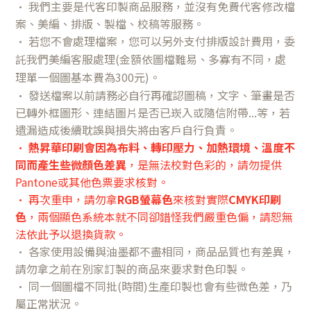
•
我們主要是代客印製商品服務，並沒有免費代客修改檔
案、美編、排版、製檔、校稿等服務。
•
若您不會處理檔案，您可以另外支付排版設計費用
，委
託我們美編客服處理
(金額依圖檔難易、多寡有不同，處
理單一個圖基本費為300元)。
• 發送檔案以前請務必自行再確認圖稿，文字
、筆畫
是否
已轉外框圖形、連結圖片是否已崁入或隨信附帶...等，若
遺漏造成後續耽誤與損失將由客戶自行負責。
•
熱昇華印刷會因為布料、轉印壓力、加熱環境、溫度不
同而產生些微顏色差異
，是無法校對色彩的，請勿提供
Pantone或其他色票要求核對。
• 再次重申，請勿拿
RGB螢幕色
來核對實際
CMYK印刷
色
，兩個顯色系統本就不同卻錯怪我們嚴重色偏，請恕無
法依此予以退換貨款。
• 各家使用設備與油墨都不盡相同，商品品質也有差異，
請勿拿之前在別家訂製的商品來要求對色印製。
• 同一個圖檔不同批(時間)生產印製也會有些微色差，乃
屬正常狀況。