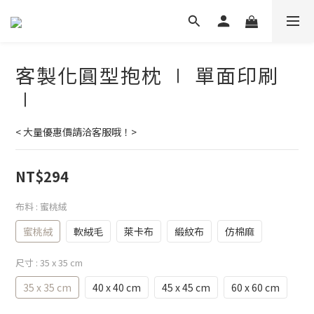
客製化圓型抱枕 ∣ 單面印刷
∣
< 大量優惠價請洽客服哦！>
NT$294
布料
: 蜜桃絨
蜜桃絨
軟絨毛
萊卡布
緞紋布
仿棉麻
尺寸
: 35 x 35 cm
35 x 35 cm
40 x 40 cm
45 x 45 cm
60 x 60 cm