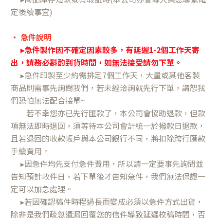
定後續事宜)
•
急件說明
▸
急件製作因不確定因素較多，有延遲1-2個工作天寄
出，請務必斟酌到貨時間，如無法接受請勿下單。
▸急件印製至少約需排定7個工作天，大量或其他客製
商品則需事先詢問我們，若未經洽詢就先行下單，請恕我
們恐怕無法配合接單~
若不幸您亦已先行匯款了，本公司會協助退款，但款
項無法即時退回，須等待本公司會計統一於撥款日退款，
且若退回的收款帳戶與本公司銀行不同，將扣除跨行匯款
手續費用。
▸因急件均先支付急件費用，所以請一定要事先詢問並
告知預計收件日，若下單後才告知急件，我們無法保證一
定可以加急處理。
▸若因確認稿件時程過長而變成必須以急件方式出貨，
除非是我們疏忽遺漏回覆您的信件導致延遲校稿時間，否