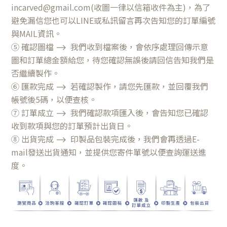
incarved@gmail.com(收圖一律以信箱收件為主)，為了
避免漏信您也可以LINE或私訊留言再次告知您的訂單編號
與MAIL資訊。
⑤ 確認圖檔
⟶
我們收到檔案後，會依序處理回傳示意
圖和訂單總金額給您，待您確認無誤後請回信告知我們是
否繼續製作。
⑥ 匯款完成
⟶
若確認製作，請您先匯款，並回覆我們
帳號後5碼，以便查核。
⑦ 訂單成立
⟶
我們確認款項匯入後，會告知您已確認
收到款項與您的訂單預計出貨日。
⑧ 出貨完成
⟶
印製品包裝完成後，我們會再透過E-
mail發送出貨通知，並提供您寄件單號以便查詢運送進
度。