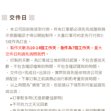
▒ 交件日 ▒
• 本公司目前無貨到付款，所有訂單都必須先完成匯款與
示意圖確認才得以開始製作。大量訂單可約定先行付款3-
5成作為訂金。
• 製作天數為
10-14個工作天
，
急件為7個工作天
，量大
交件日則請先詢問我們。
• 印製的天數，為訂單成立後的隔日起算，不包含運送天
數、不包含確認檔案的時間、不包含確認匯款的時間。
• 交件日=完成日=出貨日，實際到貨則是依物流公司安
排配送。下單訂製之前請務必自行斟酌考量到貨時間。
•
以上時間為"通常"狀況，但若遇以下情形則可能延遲完
成出貨：
▸訂單較多時(尤逢節慶佳節時)
▸不可抗力之天災因素
▸商品庫存短缺或有瑕疵時(本公司亦會專人與您聯繫確