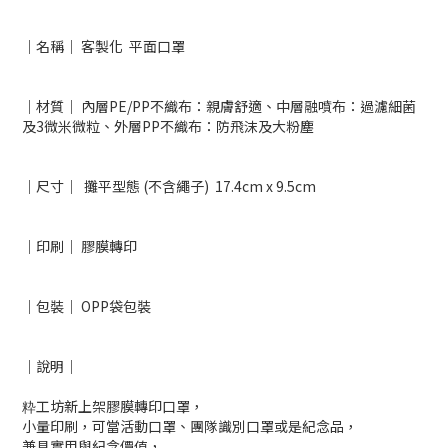
｜名稱｜
客製化 平面口罩
｜材質｜
內層PE/PP不織布：親膚舒適、中層融噴布：過濾細菌
及3微米
微粒
、外
層PP不織布：防飛沫及大粉塵
｜尺寸｜
攤平型態 (不含繩子) 17.4cm x 9.5cm
｜印刷｜ 膠膜轉印
｜包裝｜ OPP袋包裝
｜說明｜
粋工坊新上架膠膜轉印口罩，
小量印刷，可當活動口罩、團隊識別口罩或是紀念品，
兼具實用與紀念價值，