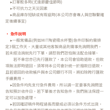
▸訂單較多時(尤逢節慶佳節時)
▸不可抗力之天災因素
▸商品庫存短缺或有瑕疵時(本公司亦會專人與您聯繫確
定後續事宜)
•
急件說明
▸一般常備品(例如MIT陶瓷吸水杯墊)急件印製約需排
定3個工作天，大量或其他客製商品則需事先詢問我們，
若未經洽詢就先行下單，請恕我們恐怕無法配合接單~
若不幸您亦已先行匯款了，本公司會協助退款，但款
項無法即時退回，須等待本公司會計統一於撥款日退款，
且若退回的收款帳戶與本公司銀行不同，將扣除跨行匯款
手續費用。
▸因急件均先支付急件費用，所以請一定要事先詢問並
告知預計收件日，若下單後才告知急件，我們無法保證一
定可以加急處理。
▸若因確認稿件時程過長而變成必須以急件方式出貨，