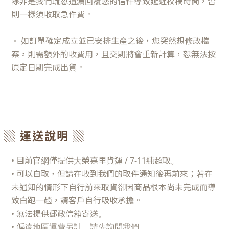
除非是我們疏忽遺漏回覆您的信件導致延遲校稿時間，否
則一樣須收取急件費。
• 如訂單確定成立並已安排生產之後，您突然想修改檔
案，則需額外酌收費用，且交期將會重新計算，恕無法按
原定日期完成出貨。
▒ 運送說明 ▒
• 目前官網僅提供大榮嘉里貨運 / 7-11純超取。
• 可以自取，但請在收到我們的取件通知後再前來；若在
未通知的情形下自行前來取貨卻因商品根本尚未完成而導
致白跑一趟，請客戶自行吸收承擔。
• 無法提供郵政信箱寄送。
• 偏遠地區運費另計，請先詢問我們。