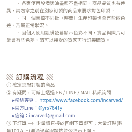
• 各家使用設備與油墨都不盡相同，商品品質也有差
異，請勿拿之前在別家訂製的商品來要求對色印製。
• 同一個圖檔不同批（時間）生產印製也會有些微色
差，乃屬正常狀況。
• 因個人使用設備螢幕顯示色彩不同，實品與照片可
能會有些色差，請可以接受的買家再行訂製購買。
▒ 訂購流程 ▒
① 確定您想訂製的商品
② 有疑問，可線上透過 FB / LINE / MAIL 私訊詢問
▸粉絲專頁
：
https://www.facebook.com/incarved/
▸官方Line：
@yrs7841y
▸信箱：incarved@gmail.com
③
下訂單 ⟶ 少量請直接於官網下單即可；大量訂製(數
量100以上)則通過客服諮詢並依指示下單。