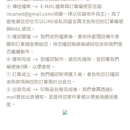
④ 傳送檔案
⟶ E-
MAIL檔案與訂單編號至信箱
incarved@gmail.com(收圖一律以信箱收件為主)，為了
避免漏信您也可以LINE或私訊留言再次告知您的訂單編號
與MAIL資訊。
⑤ 確認圖檔
⟶
我們收到檔案後，會依序處理回傳示意
圖和訂單總金額給您，待您確認無誤後請回信告知我們是
否繼續製作。
⑥ 匯款完成
⟶
若確認製作，請您先匯款，並回覆我們
帳號後5碼，以便查核。
⑦ 訂單成立
⟶
我們確認款項匯入後，會告知您已確認
收到款項與您的訂單預計出貨日。
⑧ 出貨完成
⟶
印製品包裝完成後，我們會再透過E-
mail發送出貨通知，並提供您寄件單號以便查詢運送進
度。