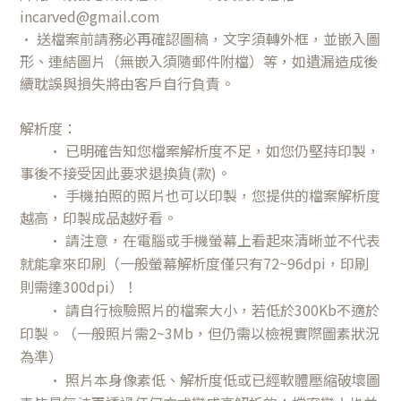
incarved@gmail.com
• 送檔案前請務必再確認圖稿，文字須轉外框，並嵌入圖
形、連結圖片（無嵌入須隨郵件附檔）等，如遺漏造成後
續耽誤與損失將由客戶自行負責。
解析度：
• 已明確告知您檔案解析度不足，如您仍堅持印製，
事後不接受因此要求退換貨(款)。
• 手機拍照的照片也可以印製，您提供的檔案解析度
越高，印製成品越好看。
• 請注意，在電腦或手機螢幕上看起來清晰並不代表
就能拿來印刷（一般螢幕解析度僅只有72~96dpi，印刷
則需達300dpi）！
• 請自行檢驗照片的檔案大小，若低於300Kb不適於
印製。（一般照片需2~3Mb，但仍需以檢視實際圖素狀況
為準）
• 照片本身像素低、解析度低或已經軟體壓縮破壞圖