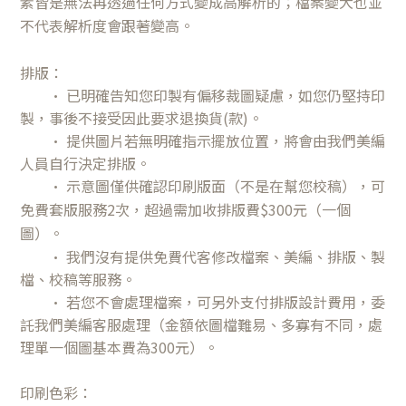
素皆是無法再透過任何方式變成高解析的；檔案變大也並
不代表解析度會跟著變高。
排版：
• 已明確告知您
印製有偏移裁圖疑慮
，如您仍堅持印
製，事後不接受
因此
要求退換貨(款)。
• 提供圖片若無明確指示擺放位置，將會由我們美編
人員自行決定排版。
•
示意圖僅供確認印刷版面（不是在幫您校稿），可
免費套版服務2次，超過需加收排版費$300元（一個
圖）。
•
我們沒有提供免費代客修改檔案、美編、排版、製
檔、校稿等服務。
•
若
您不會處理檔案，可另外支付排版設計費用
，委
託我們美編客服處理
（金額依圖檔難易、多寡有不同，處
理單一個圖基本費為300元）。
印刷色彩：