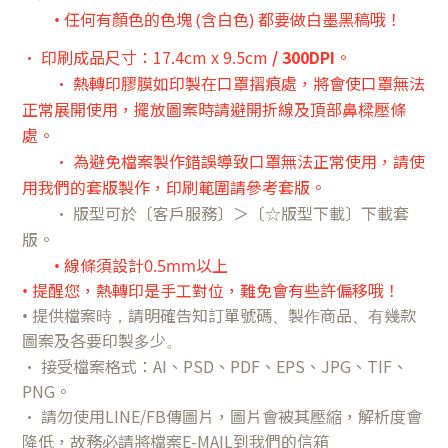
• 任何有顏色的色塊 (含白色) 都要做白墨黑稿哦
！
• 印刷成品尺寸：17.4cm x 9.5cm
/ 300DPI
。
•
熱轉印膠膜如印製在口罩摺痕處，將會使口罩無法
正常展開使用，擺放圖案時請避開折線及頂部鼻樑壓條
處。
•
為避免檔案製作錯誤導致口罩無法正常使用，請使
用我們的套版製作，印刷範圍請參考套版。
• 版型可於〔客戶服務〕＞〔☆
版型下載〕
下載套
版
。
• 線條須設計0.5mm以上
• 提醒您，熱轉印是手工對位，難免會有些許偏移哦！
•
提供檔案時，請明確告知訂單號碼、製作商品、有幾款
圖案及各要印製多少。
• 接受檔案格式：AI、PSD、PDF、EPS、JPG、TIF、
PNG。
• 請勿使用LINE/FB傳圖片，圖片會被其壓縮，解析度會
降低，故務必請將檔案E-MAIL到我們的信箱