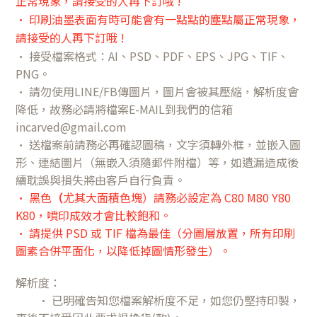
正常現象，請接受的人再下訂哦 !
• 印刷油墨表面有時可能會有一點點的塵點
屬正常現象，
請接受的人再下訂哦 !
• 接受檔案格式：AI、PSD、PDF、EPS、JPG、TIF、
PNG。
• 請勿使用LINE/FB傳圖片，圖片會被其壓縮，解析度會
降低，故務必請將檔案E-MAIL到我們的信箱
incarved@gmail.com
• 送檔案前請務必再確認圖稿，文字須轉外框，並嵌入圖
形、連結圖片（無嵌入須隨郵件附檔）等，如遺漏造成後
續耽誤與損失將由客戶自行負責。
•
黑色
（
尤其大面積色塊）請務必設定為 C80 M80 Y80
K80，噴印成效才會比較飽和。
• 請提供 PSD 或 TIF 檔為最佳（分圖層放置，所有印刷
圖素合併平面化，以降低掉圖情形發生）。
解析度：
• 已明確告知您檔案解析度不足，如您仍堅持印製，