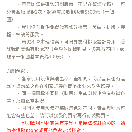
•
示意圖僅供確認印刷版面（不是在幫您校稿），可
免費套版服務2次，超過需加收排版費$300元（一個
圖）。
•
我們沒有提供免費代客修改檔案、美編、排版、製
檔、校稿等服務。
•
若
您不會處理檔案，可另外支付排版設計費用
，委
託我們美編客服處理
（金額依圖檔難易、多寡有不同，處
理單一個圖基本費為300元）。
印刷色彩：
• 各家使用設備與油墨都不盡相同，商品品質也有差
異，請勿拿之前在別家訂製的商品來要求對色印製。
• 同一個圖檔不同批（時間）生產印製也會有些微色
差，乃屬正常狀況。
• 因個人使用設備螢幕顯示色彩不同，實品與照片可
能會有些色差，請可以接受的買家再行訂製購買。
• 印刷因噴印材質各有差異，是無法校對色彩的，請
勿提供Pantone或其他色票要求核對。