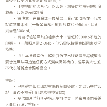
事後不接受因此要求退換貨(款)。
• 手機拍照的照片也可以印製，您提供的檔案解析度
越高，印製成品越好看。
• 請注意，在電腦或手機螢幕上看起來清晰並不代表
就能拿來印刷（一般螢幕解析度僅只有72~96dpi，印刷
則需達300dpi）！
• 請自行檢驗照片的檔案大小，若低於300Kb不適於
印製。（一般照片需2~3Mb，但仍需以檢視實際圖素狀況
為準）
• 照片本身像素低、解析度低或已經軟體壓縮破壞圖
素皆是無法再透過任何方式變成高解析的；檔案變大也並
不代表解析度會跟著變高。
排版：
• 已明確告知您
印製有偏移裁圖疑慮
，如您仍堅持印
製，事後不接受
因此
要求退換貨(款)。
• 提供圖片若無明確指示擺放位置，將會由我們美編
人員自行決定排版。