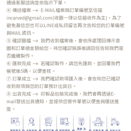
通過客服諮詢並依指示下單。
④ 傳送檔案
⟶ E-
MAIL檔案與訂單編號至信箱
incarved@gmail.com(收圖一律以信箱收件為主)，為了
避免漏信您也可以LINE或私訊留言再次告知您的訂單編號
與MAIL資訊。
⑤ 確認圖檔
⟶
我們收到檔案後，會依序處理回傳示意
圖和訂單總金額給您，待您確認無誤後請回信告知我們是
否繼續製作。
⑥ 匯款完成
⟶
若確認製作，請您先匯款，並回覆我們
帳號後5碼，以便查核。
⑦ 訂單成立
⟶
我們確認款項匯入後，會告知您已確認
收到款項與您的訂單預計出貨日。
⑧ 出貨完成
⟶
印製品包裝完成後，我們會再透過E-
mail發送出貨通知，並提供您寄件單號以便查詢運送進
度。