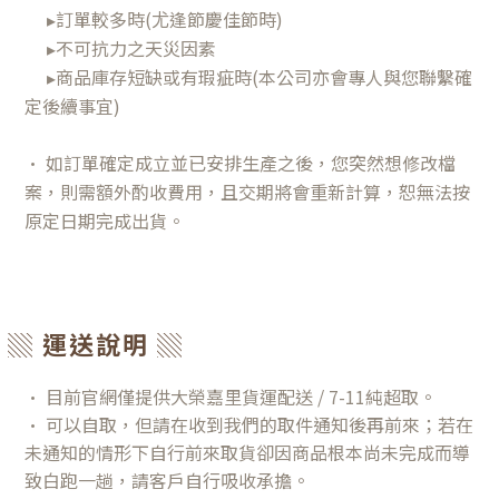
▸訂單較多時(尤逢節慶佳節時)
▸不可抗力之天災因素
▸商品庫存短缺或有瑕疵時(本公司亦會專人與您聯繫確
定後續事宜)
• 如訂單確定成立並已安排生產之後，您突然想修改檔
案，則需額外酌收費用，且交期將會重新計算，恕無法按
原定日期完成出貨。
▒ 運送說明 ▒
• 目前官網
僅提供大榮嘉里貨運配送
/ 7-11純超取
。
• 可以自取，但請在收到我們的取件通知後再前來；若在
未通知的情形下自行前來取貨卻因商品根本尚未完成而導
致白跑一趟，請客戶自行吸收承擔。