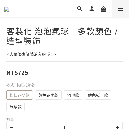
客製化 泡泡氣球｜多款顏色 /
造型裝飾
< 大量優惠價請洽客服哦！>
NT$725
款式
: 粉紅花瓣款
粉紅花瓣款
黃色花瓣款
羽毛款
藍色紙卡款
氣球款
數量