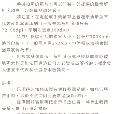
• 手機拍照的照片也可以印製，您提供的檔案解
析度越高，印製成品越好看。
• 請注意，在電腦或手機螢幕上看起來清晰並不
代表就能拿來印刷（一般螢幕解析度僅只有
72~96dpi，印刷則需達300dpi）！
• 請自行檢驗照片的檔案大小，若低於300Kb不
適於印製。（一般照片需2~3Mb，但仍需以檢視實際
圖素狀況為準）
• 照片本身像素低、解析度低或已經軟體壓縮破
壞圖素皆是無法再透過任何方式變成高解析的；檔案變
大也並不代表解析度會跟著變高。
排版：
• 已明確告知您
印製有偏移裁圖疑慮
，如您仍堅
持印製，事後不接受
因此
要求退換貨(款)。
• 提供圖片若無明確指示擺放位置，將會由我們
美編人員自行決定排版。