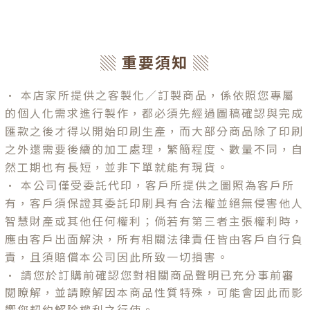
▒ 重要須知 ▒
•
本店家所提供之客製化／訂製商品，係依照您專屬
的個人化需求進行製作，都必須先經過圖稿確認與完成
匯款之後才得以開始印刷生產，而大部分商品除了印刷
之外還需要後續的加工處理，繁簡程度、數量不同，自
然工期也有長短，並非下單就能有現貨。
•
本公司僅受委託代印，客戶所提供之圖照為客戶所
有，客戶須保證其委託印刷具有合法權並絕無侵害他人
智慧財產或其他任何權利；倘若有第三者主張權利時，
應由客戶出面解決，所有相關法律責任皆由客戶自行負
責，且須賠償本公司因此所致一切損害。
•
請您於訂購前確認您對相關商品聲明已充分事前審
閱瞭解，並請瞭解因本商品性質特殊，可能會因此而影
響您契約解除權利之行使。