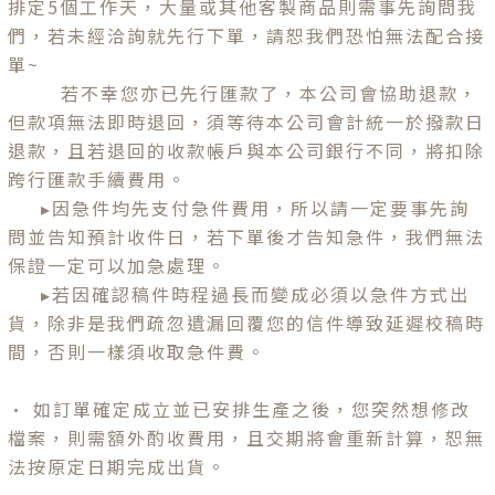
排定5個工作天，大量或其他客製商品則需事先詢問我
們，若未經洽詢就先行下單，請恕我們恐怕無法配合接
單~
若不幸您亦已先行匯款了，本公司會協助退款，
但款項無法即時退回，須等待本公司會計統一於撥款日
退款，且若退回的收款帳戶與本公司銀行不同，將扣除
跨行匯款手續費用。
▸因急件均先支付急件費用，所以請一定要事先詢
問並告知預計收件日，若下單後才告知急件，我們無法
保證一定可以加急處理。
▸若因確認稿件時程過長而變成必須以急件方式出
貨，除非是我們疏忽遺漏回覆您的信件導致延遲校稿時
間，否則一樣須收取急件費。
• 如訂單確定成立並已安排生產之後，您突然想修改
檔案，則需額外酌收費用，且交期將會重新計算，恕無
法按原定日期完成出貨。