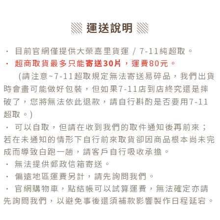
▒ 運送說明 ▒
• 目前官網僅提供大榮嘉里貨運 / 7-11純超取。
•
超商取貨最多只能
寄送30片
，運費80元。
(請注意~7-11超取規定無法寄送易碎品，我們出貨
時會盡可能做好包裝，但如果7-11店到店終究還是摔
破了，您將無法依此退款，請自行斟酌是否要用7-11
超取。)
• 可以自取，但請在收到我們的取件通知後再前來；
若在未通知的情形下自行前來取貨卻因商品根本尚未完
成而導致白跑一趟，請客戶自行吸收承擔。
• 無法提供郵政信箱寄送。
• 偏遠地區運費另計，請先詢問我們。
• 官網購物車，點結帳可以試算運費，無法確定亦請
先詢問我們，以避免事後還須補款影響製作日程延宕。