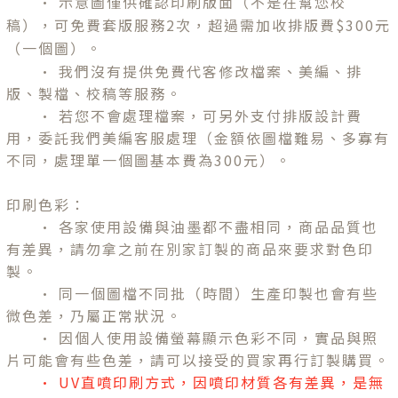
•
示意圖僅供確認印刷版面（不是在幫您校
稿），可免費套版服務2次，超過需加收排版費$300元
（一個圖）。
•
我們沒有提供免費代客修改檔案、美編、排
版、製檔、校稿等服務。
•
若
您不會處理檔案，可另外支付排版設計費
用
，委託我們美編客服處理
（金額依圖檔難易、多寡有
不同，處理單一個圖基本費為300元）。
印刷色彩：
• 各家使用設備與油墨都不盡相同，商品品質也
有差異，請勿拿之前在別家訂製的商品來要求對色印
製。
• 同一個圖檔不同批（時間）生產印製也會有些
微色差，乃屬正常狀況。
• 因個人使用設備螢幕顯示色彩不同，實品與照
片可能會有些色差，請可以接受的買家再行訂製購買。
• UV直噴印刷方式，因噴印材質各有差異，是無