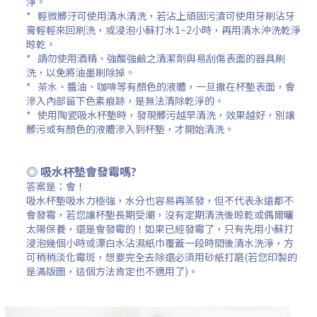
淨。
* 輕微髒汙可使用清水清洗，若沾上頑固污漬可使用牙刷沾牙
膏輕輕來回刷洗，或浸泡小蘇打水1~2小時，再用清水沖洗乾淨
晾乾。
* 請勿使用酒精、強酸強鹼之清潔劑與易刮傷表面的器具刷
洗，以免將油墨刷除掉。
*
茶水、醬油、咖啡等有顏色的液體，一旦撒在杯墊表面，會
滲入內部留下色素痕跡，是無法清除乾淨的。
* 使用陶瓷吸水杯墊時，發現髒污越早清洗，效果越好，別讓
髒污或有顏色的液體滲入到杯墊，才開始清洗。
◎ 吸水杯墊會發霉嗎?
答案是：會！
吸水杯墊吸水力極強，水分也容易再蒸發，但不代表永遠都不
會發霉，若您讓杯墊長期受潮，沒有定期清洗後晾乾或偶爾曬
太陽保養，還是會發霉的！
如果已經發霉了，只有先用小蘇打
浸泡幾個小時或漂白水沾濕紙巾覆蓋一段時間後清水洗淨，方
可稍稍淡化霉斑，
想要完全去除還必須用砂紙打磨(若您印製的
是滿版圖，這個方法肯定也不適用了)。