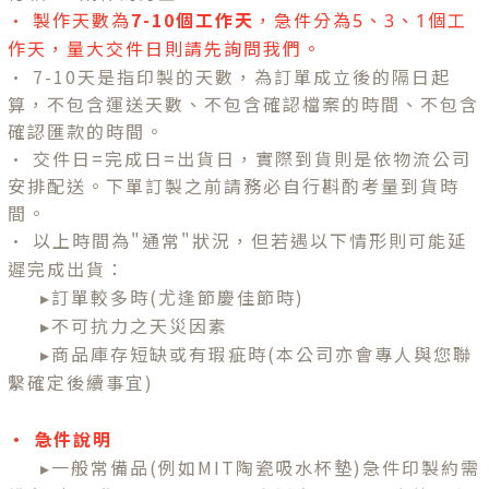
• 製作天數為
7-10個工作天
，急件分為5、3、1個工
，量大交件日則請先詢問我們。
作天
• 7-10天是指印製的天數，為訂單成立後的隔日起
算，不包含運送天數、不包含確認檔案的時間、不包含
確認匯款的時間。
• 交件日=完成日=出貨日，實際到貨則是依物流公司
安排配送。下單訂製之前請務必自行斟酌考量到貨時
間。
•
以上時間為"通常"狀況，但若遇以下情形則可能延
遲完成出貨：
▸訂單較多時(尤逢節慶佳節時)
▸不可抗力之天災因素
▸商品庫存短缺或有瑕疵時(本公司亦會專人與您聯
繫確定後續事宜)
•
急件說明
▸一般常備品(例如MIT陶瓷吸水杯墊)急件印製約需