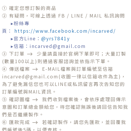
① 確定您想訂製的商品
② 有疑問，可線上透過 FB / LINE / MAIL 私訊詢問
▸粉絲專
頁
：
https://www.facebook.com/incarved/
▸官方Line：
@yrs7841y
▸信箱：incarved@gmail.com
③
下訂單 ⟶ 少量請直接於官網下單即可；大量訂製
(數量100以上)則通過客服諮詢並依指示下單。
④ 傳送檔案
⟶ E-
MAIL檔案與訂單編號至信箱
incarved@gmail.com(收圖一律以信箱收件為主)，
為了避免漏信您也可以LINE或私訊留言再次告知您的
訂單編號與MAIL資訊。
⑤ 確認圖檔
⟶
我們收到檔案後，會依序處理回傳示
意圖和訂單總金額給您，待您確認無誤後請回信告知我
們是否繼續製作。
⑥ 匯款完成
⟶
若確認製作，請您先匯款，並回覆我
們帳號後5碼，以便查核。