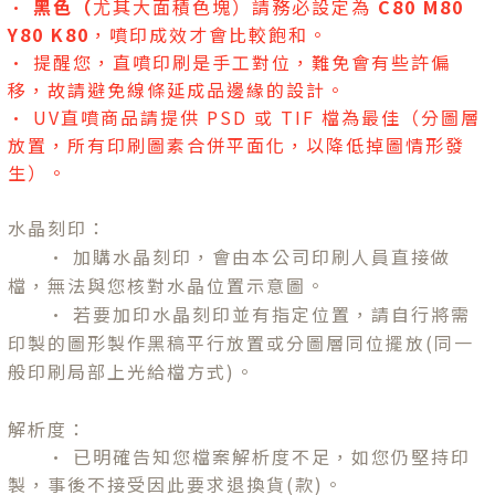
•
黑色（
尤其大面積色塊）請務必設定為
C80 M80
Y80 K80
，噴印成效才會比較飽和。
• 提醒您，直噴印刷是手工對位，難免會有些許偏
移，故請避免線條延成品邊緣的設計。
• UV直噴商品請提供 PSD 或 TIF 檔為最佳（分圖層
放置，所有印刷圖素合併平面化，以降低掉圖情形發
生）。
水晶刻印：
•
加購水晶刻印，會由本公司印刷人員直接做
檔，無法與您核對水晶位置示意圖。
•
若要加印水晶刻印並有指定位置，請自行將需
印製的圖形製作黑稿平行放置或分圖層同位擺放(同一
般印刷局部上光給檔方式)。
解析度：
• 已明確告知您檔案解析度不足，如您仍堅持印
製，事後不接受因此要求退換貨(款)。