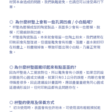
材質本身造成的問題，我們孰難避免，也請您可以接受再行下
單。
◎ 為什麼杯墊上會有一些孔洞凹痕 /
小白點
呢?
*
杯墊
為壓模成型的
陶瓷製品，表面多少會有一些壓模、脫
模、打磨痕跡與凹痕。
*
杯墊是陶瓷製品，本來就會殘留一些陶土粉末，
我們通常在
印刷前會先整理過，但還是難免會有粉塵、落塵，墨水剛好印
在粉塵上，粉塵撥掉後，導致印面出現小白點，乃屬正常現
象。
◎ 為什麼杯墊圖案印起來有點歪歪的?
因為杯墊是人工擺放對位，所以難免會有小誤差，如果您的設
計圖是同心圓或文繞邊，就算只有0.1公分的誤差，肉眼也會覺
得偏差很多，
因此建議設計畫面時，應該盡量量避免同心圓或
延邊繞形設計。任何印刷品都有此問題存在。
◎ 杯墊的使用及保養方式
* 初次使用時，表面會有些許粉末，可使用濕布輕輕擦拭乾