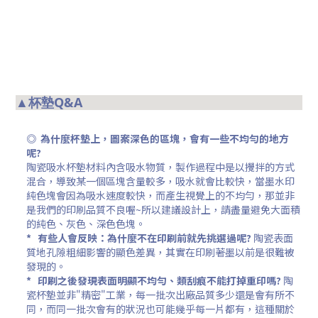
▲杯墊Q&A
◎ 為什麼杯墊上，圖案深色的區塊，會有一些不均勻的地方
呢?
陶瓷吸水杯墊材料內含吸水物質，製作過程中是以攪拌的方式
混合，導致某一個區塊含量較多，吸水就會比較快，
當墨水印
純色塊會因為吸水速度較快，而產生視覺上的不均勻，那並非
是我們的印刷品質不良喔~所以建議設計上，請盡量避免大面積
的純色、灰色、深色色塊。
*
有些人會反映：為什麼不在印刷前就先挑選過呢?
陶瓷表面
質地孔隙粗細影響的
顯色差異，其實在印刷著墨以前是很難被
發現的。
*
印刷之後發現表面明顯不均勻、類刮痕不能打掉重印嗎?
陶
瓷杯墊並非"精密"工業，
每一批次出廠品質多少還是會有所不
同，而同一批次會有的狀況也可能幾乎每一片都有，
這種關於