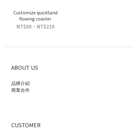
Customize quickSand
flowing coaster
NT$89 ~ NT$219
ABOUT US
品牌介紹
商業合作
CUSTOMER